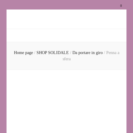
0
Associaz
Zittocan
Home page
/
SHOP SOLIDALE
/
Da portare in giro
/
Penna a
sfera