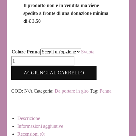
Il prodotto non è in vendita ma viene
spedito a fronte di una donazione minima
di € 3,50
Colore Penna
Svuota
Penna
a
AGGIUNGI AL CARRELLO
sfera
quantità
COD:
N/A
Categoria:
Da portare in giro
Tag:
Penna
Descrizione
Informazioni aggiuntive
Recensioni (0)